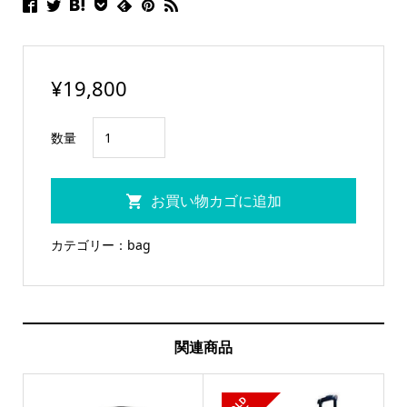
¥
19,800
UPSET
数量
キ
ャ
お買い物カゴに追加
リ
ー
カテゴリー：
bag
バ
ッ
グ
(ブ
関連商品
ラ
ッ
S
L
D
O
U