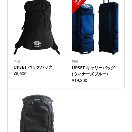
ク)
O
T
個
bag
bag
UPSET バックパック
UPSET キャリーバッグ
¥
6,600
(ウィナーズブルー)
¥
19,800