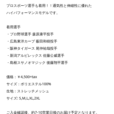
プロスポーツ選手も着用！！通気性と伸縮性に優れた
ハイパフォーマンスモデルです。
着用選手
・プロ野球選手 森原康平投手
・広島東洋カープ 薮田和樹投手
・阪神タイガース 尾仲祐哉投手
・新潟アルビレックス 佐藤公威選手
・島根スサノオマジック 後藤翔平選手
価格：￥4,500+tax
サイズ：ポリエステル100%
生地：ストレッチメッシュ
サイズ: S,M,L,XL,2XL
ご入金確認後、約7-10営業日後のお届け予定となります。