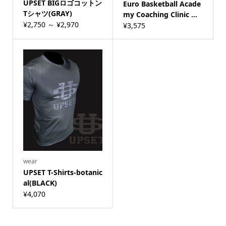
UPSET BIGロゴコットン
Euro Basketball Acade
Tシャツ(GRAY)
my Coaching Clinic ...
¥
2,750
～
¥
2,970
¥
3,575
wear
UPSET T-Shirts-botanic
al(BLACK)
¥
4,070